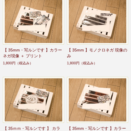
【 35mm・写ルンです 】カラー
【 35mm 】モノクロネガ 現像の
ネガ現像 ＋ プリント
み
1,800円
（税込み）
1,800円
（税込み）
【 35ｍｍ・写ルンです 】 カラ
【 35mm・写ルンです 】カラー